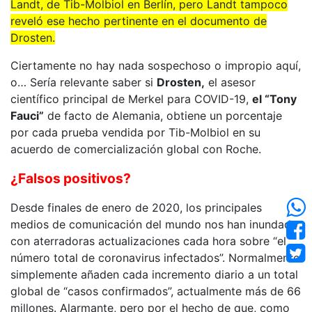
Landt, de Tib-Molbiol en Berlín, pero Landt tampoco
reveló ese hecho pertinente en el documento de
Drosten.
Ciertamente no hay nada sospechoso o impropio aquí,
o… Sería relevante saber si
Drosten,
el asesor
científico principal de Merkel para COVID-19,
el “Tony
Fauci”
de facto de Alemania, obtiene un porcentaje
por cada prueba vendida por Tib-Molbiol en su
acuerdo de comercialización global con Roche.
¿Falsos positivos?
Desde finales de enero de 2020, los principales
medios de comunicación del mundo nos han inundado
con aterradoras actualizaciones cada hora sobre “el
número total de coronavirus infectados”. Normalmente
simplemente añaden cada incremento diario a un total
global de “casos confirmados”, actualmente más de 66
millones. Alarmante, pero por el hecho de que, como