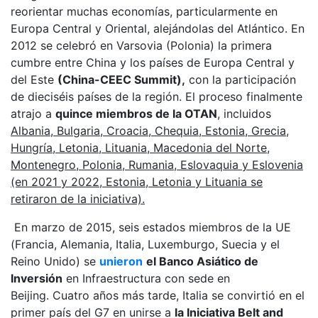
reorientar muchas economías, particularmente en
Europa Central y Oriental, alejándolas del Atlántico. En
2012 se celebró en Varsovia (Polonia) la primera
cumbre entre China y los países de Europa Central y
del Este
(China-CEEC Summit),
con la participación
de dieciséis países de la región. El proceso finalmente
atrajo a
quince miembros de la OTAN
, incluidos
Albania, Bulgaria, Croacia, Chequia, Estonia, Grecia,
Hungría, Letonia, Lituania, Macedonia del Norte,
Montenegro, Polonia, Rumania, Eslovaquia y Eslovenia
(en 2021 y 2022, Estonia, Letonia y Lituania se
retiraron de la iniciativa).
En marzo de 2015, seis estados miembros de la UE
(Francia, Alemania, Italia, Luxemburgo, Suecia y el
Reino Unido) se
unieron
el Banco Asiático de
Inversión
en Infraestructura con sede en
Beijing. Cuatro años más tarde, Italia se convirtió en el
primer país del G7 en unirse a
la Iniciativa Belt and