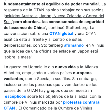
fundamentalmente el equilibrio de poder mundial'.
La
respuesta de la OTAN ha sido trabajar con sus socios,
i
ncluidos Australia, Japón, Nueva Zelanda y Corea del
Sur,
"para abordar... las consecuencias de seguridad
del ascenso de China",
continuó Stoltenberg. La
conversación sobre una
OTAN global
y una OTAN
asiática está al frente y al centro de estas
deliberaciones, con Stoltenberg
afirmando
en Vilnius
que la idea de una
oficina de enlace en Japón está
'sobre la mesa'
.
La guerra en Ucrania le dio
nueva vida
a la Alianza
Atlántica, empujando a varios países
europeos
vacilantes
, como Suecia, a sus filas. Sin embargo,
incluso entre las personas que viven dentro de los
países de la OTAN hay grupos que se muestran
escépticos
sobre los objetivos de la alianza, con la
cumbre de Vilnius marcada por
protestas contra la
OTAN
. El Comunicado de la Cumbre de Vilnius